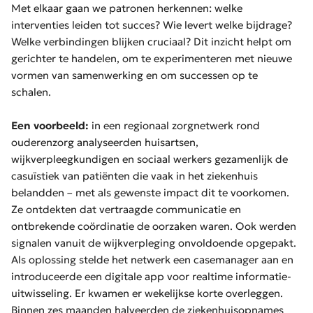
Met elkaar gaan we patronen herkennen: welke
interventies leiden tot succes? Wie levert welke bijdrage?
Welke verbindingen blijken cruciaal? Dit inzicht helpt om
gerichter te handelen, om te experimenteren met nieuwe
vormen van samenwerking en om successen op te
schalen.
Een voorbeeld:
in een regionaal zorgnetwerk rond
ouderenzorg analyseerden huisartsen,
wijkverpleegkundigen en sociaal werkers gezamenlijk de
casuïstiek van patiënten die vaak in het ziekenhuis
belandden – met als gewenste impact dit te voorkomen.
Ze ontdekten dat vertraagde communicatie en
ontbrekende coördinatie de oorzaken waren. Ook werden
signalen vanuit de wijkverpleging onvoldoende opgepakt.
Als oplossing stelde het netwerk een casemanager aan en
introduceerde een digitale app voor
realtime
informatie-
uitwisseling. Er kwamen er wekelijkse korte overleggen.
Binnen zes maanden halveerden de ziekenhuisopnames