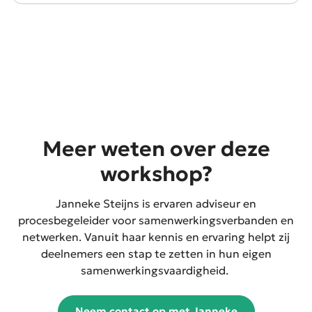
Meer weten over deze
workshop?
Janneke Steijns is
ervaren
adviseur
en
pro
cesbegeleider
voor
samenwerkingsverbanden
en
netwerken
.
Vanuit haar
kennis en
ervaring
helpt
zij
deelnemers een stap te zetten in hun eigen
samenwerkingsvaardigheid.
Neem contact op met Janneke