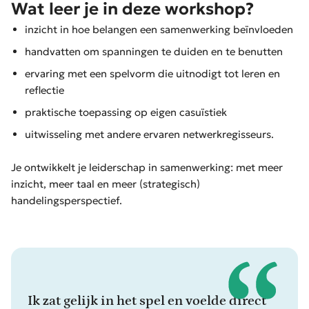
Wat leer je in deze workshop?
inzicht in hoe belangen een samenwerking beïnvloeden
handvatten om spanningen te duiden en te benutten
ervaring met een spelvorm die uitnodigt tot leren en
reflectie
praktische toepassing op eigen casuïstiek
u
itwisseling met andere ervaren netwerkregisseurs.
Je ontwikkelt je leiderschap in samenwerking: met meer
inzicht, meer taal en meer (strategisch)
handelingsperspectief.
Ik dacht dat ik belangen wel kon
Ik zat gelijk in het spel en voelde direct
Standpunten uitwisselen, dat was de
Ik heb veel geleerd, en ook gelachen. Wat