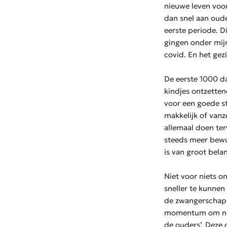
nieuwe leven voor
dan snel aan oude
eerste periode. D
gingen onder mijn
covid. En het gez
De eerste 1000 da
kindjes ontzetten
voor een goede sta
makkelijk of vanz
allemaal doen ter
steeds meer bewus
is van groot bela
Niet voor niets o
sneller te kunnen
de zwangerschap. 
momentum om nu 
de ouders’. Deze 