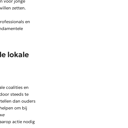
en voor jonge
illen zetten.
professionals en
undamentele
le lokale
le coalities en
door steeds te
rtellen dan ouders
 helpen om bij
 we
arop actie nodig