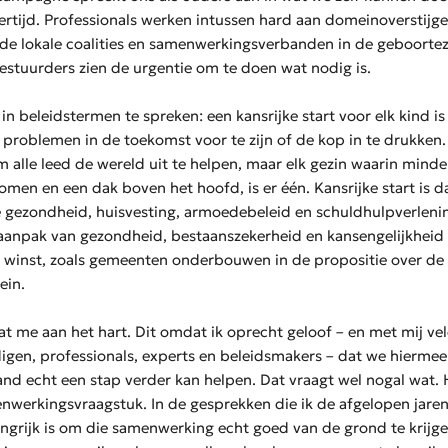
ertijd. Professionals werken intussen hard aan domeinoverstijg
de lokale coalities en samenwerkingsverbanden in de geboortez
estuurders zien de urgentie om te doen wat nodig is.
in beleidstermen te spreken: een kansrijke start voor elk kind i
problemen in de toekomst voor te zijn of de kop in te drukken. 
m alle leed de wereld uit te helpen, maar elk gezin waarin minde
omen en een dak boven het hoofd, is er één. Kansrijke start is da
e gezondheid, huisvesting, armoedebeleid en schuldhulpverleni
npak van gezondheid, bestaanszekerheid en kansengelijkheid 
 winst, zoals gemeenten onderbouwen in de propositie over de 
ein.
aat me aan het hart. Dit omdat ik oprecht geloof – en met mij ve
gen, professionals, experts en beleidsmakers – dat we hiermee 
nd echt een stap verder kan helpen. Dat vraagt wel nogal wat. H
nwerkingsvraagstuk. In de gesprekken die ik de afgelopen jare
angrijk is om die samenwerking echt goed van de grond te krijge