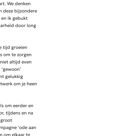
tart. We denken
in deze bijzondere
 en ik gebukt
aarheid door long
e tijd groeien
rs om te zorgen
niet altijd even
t ‘gewoon’
mt gelukkig
netwerk om je heen
ls om eerder en
r, tijdens en na
 groot
ampagne ‘ode aan
n om elkaar te