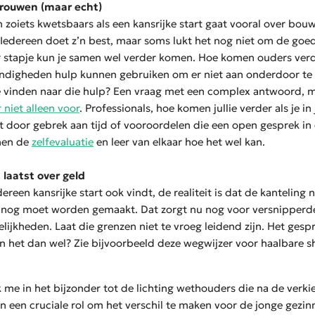
trouwen (maar echt)
oiets kwetsbaars als een kansrijke start gaat vooral over bou
 Iedereen doet z’n best, maar soms lukt het nog niet om de goe
 stapje kun je samen wel verder komen. Hoe komen ouders verder
andigheden hulp kunnen gebruiken om er niet aan onderdoor te 
 vinden naar die hulp? Een vraag met een complex antwoord, m
r niet alleen voor
. Professionals, hoe komen jullie verder als je in
door gebrek aan tijd of vooroordelen die een open gesprek in
nen de
zelfevaluatie
en leer van elkaar hoe het wel kan.
 laatst over geld
ereen kansrijke start ook vindt, de realiteit is dat de kanteling 
el nog moet worden gemaakt. Dat zorgt nu nog voor versnipperd
lijkheden. Laat die grenzen niet te vroeg leidend zijn. Het ges
n het dan wel? Zie bijvoorbeeld deze wegwijzer voor haalbare s
ik me in het bijzonder tot de lichting wethouders die na de verki
n een cruciale rol om het verschil te maken voor de jonge gezinne