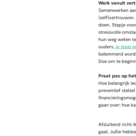
Werk vanuit ver
Samenwerken aan z
(zelf)vertrouwen.
doen. Stapje voor
stressvolle omst
hun weg weten te
ouders,
je staat e
belemmerd wordt 
Doe om te begin
Praat pas op het
Hoe belangrijk ied
preventief stels
financieringsmoge
gaan over: hoe ka
Afsluitend richt 
gaat. Jullie hebbe