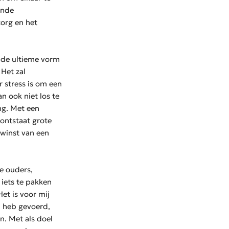
ende
org en het
s de ultieme vorm
Het zal
r stress is om een
n ook niet los te
ng. Met een
ontstaat grote
winst van een
le ouders,
iets te pakken
et is voor mij
n heb gevoerd,
n. Met als doel