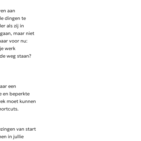
wen aan
de dingen te
 als zij in
gaan, maar niet
aar voor nu:
 je werk
 de weg staan?
naar een
e en beperkte
prek moet kunnen
hortcuts.
ezingen van start
n in jullie