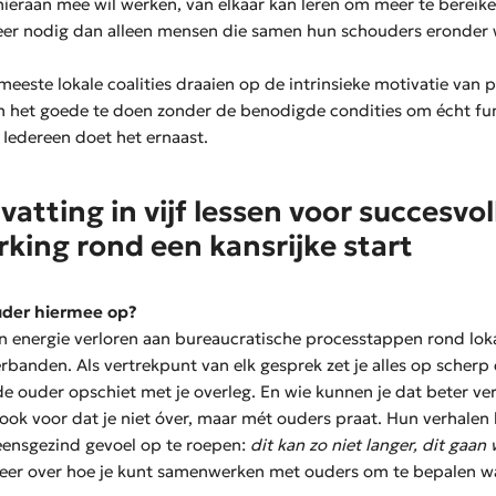
hieraan mee wil werken, van elkaar kan leren om meer te bereik
eer nodig dan alleen mensen die samen hun schouders eronder w
meeste lokale coalities draaien op de intrinsieke motivatie van 
 het goede te doen zonder de benodigde condities om écht f
Iedereen doet het ernaast.
atting in vijf lessen voor succesvol
ing rond een kansrijke start
uder hiermee op?
 en energie verloren aan bureaucratische processtappen rond loka
anden. Als vertrekpunt van elk gesprek zet je alles op scherp 
e ouder opschiet met je overleg. En wie kunnen je dat beter ve
 ook voor dat je niet óver, maar mét ouders praat. Hun verhalen
eensgezind gevoel op te roepen:
dit kan zo niet langer, dit gaan
er over hoe je kunt samenwerken met ouders om te bepalen wa