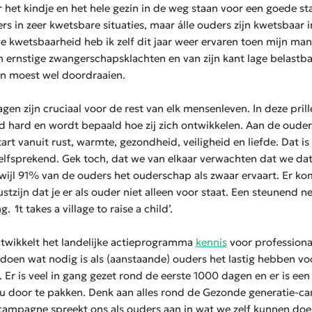
 het kindje en het hele gezin in de weg staan voor een goede s
rs in zeer kwetsbare situaties, maar álle ouders zijn kwetsbaar 
ie kwetsbaarheid heb ik zelf dit jaar weer ervaren toen mijn man
 ernstige zwangerschapsklachten en van zijn kant lage belastb
in moest wel doordraaien.
gen zijn cruciaal voor de rest van elk mensenleven. In deze prill
d hard en wordt bepaald hoe zij zich ontwikkelen. Aan de oude
rt vanuit rust, warmte, gezondheid, veiligheid en liefde. Dat is 
elfsprekend. Gek toch, dat we van elkaar verwachten dat we da
wijl 91% van de ouders het ouderschap als zwaar ervaart. Er ko
tzijn dat je er als ouder niet alleen voor staat. Een steunend 
ng.
‘
It takes a village to raise a child’.
ntwikkelt het landelijke actieprogramma
kennis
voor professiona
 doen wat nodig is als (aanstaande) ouders het lastig hebben voo
Er is veel in gang gezet rond de eerste 1000 dagen en er is een
door te pakken. Denk aan alles rond de Gezonde generatie-c
campagne spreekt ons als ouders aan in wat we zelf kunnen doe