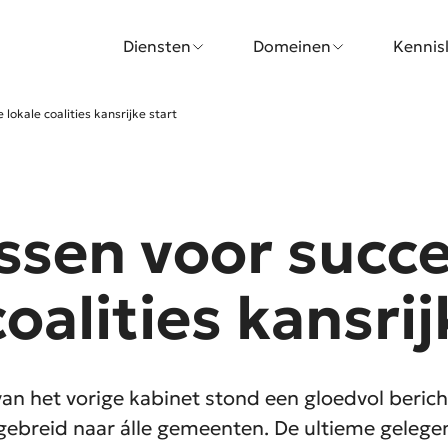
Diensten
Domeinen
Kennis
e lokale coalities kansrijke start
essen voor succ
coalities kansrij
n het vorige kabinet stond een gloedvol bericht:
tgebreid naar álle gemeenten. De ultieme gele