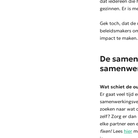
dat iedereen die 
gezinnen. Er is m
Gek toch, dat de 
beleidsmakers om
impact te maken. 
De samenv
samenwerk
Wat schiet de o
Er gaat veel tijd
samenwerkingsverb
zoeken naar wat d
zelf? Zorg er dan
elke partner een 
fixen!
Lees
hier
me