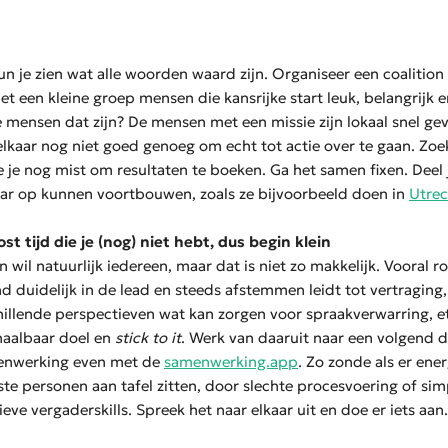
un je zien wat alle woorden waard zijn. Organiseer een coalitio
met een kleine groep mensen die kansrijke start leuk, belangrijk 
 mensen dat zijn? De mensen met een missie zijn lokaal snel g
elkaar nog niet goed genoeg om echt tot actie over te gaan. Zoek
e je nog mist om resultaten te boeken. Ga het samen fixen. Deel 
ar op kunnen voortbouwen, zoals ze bijvoorbeeld doen in
Utrec
 tijd die je (nog) niet hebt, dus begin klein
wil natuurlijk iedereen, maar dat is niet zo makkelijk. Vooral r
and duidelijk in de lead en steeds afstemmen leidt tot vertragin
illende perspectieven wat kan zorgen voor spraakverwarring, et
haalbaar doel en
stick to it
. Werk van daaruit naar een volgend d
enwerking even met de
samenwerking.app
. Zo zonde als er ene
ste personen aan tafel zitten, door slechte procesvoering of s
eve vergaderskills. Spreek het naar elkaar uit en doe er iets aan.