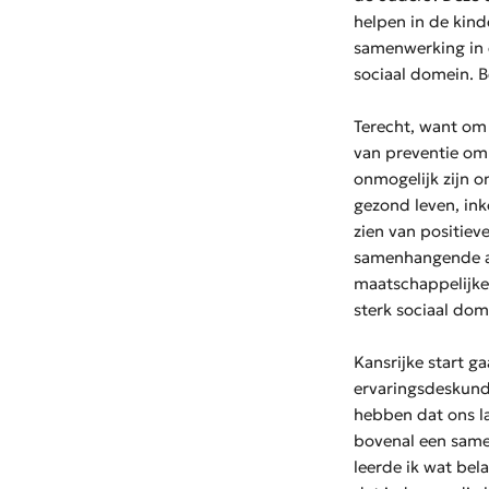
helpen in de kind
samenwerking in 
sociaal domein. B
Terecht, want om 
van preventie om 
onmogelijk zijn o
gezond leven, ink
zien van positiev
samenhangende aa
maatschappelijke
sterk sociaal dom
Kansrijke start g
ervaringsdeskundi
hebben dat ons la
bovenal een same
leerde ik wat bel