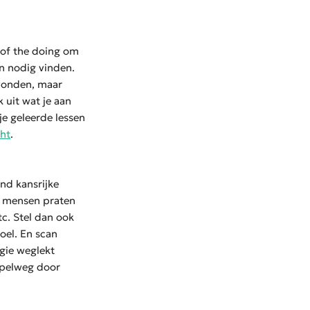
n of the doing om
en nodig vinden.
evonden, maar
 uit wat je aan
je geleerde lessen
ht
.
ond kansrijke
g, mensen praten
c. Stel dan ook
oel. En scan
rgie weglekt
impelweg door