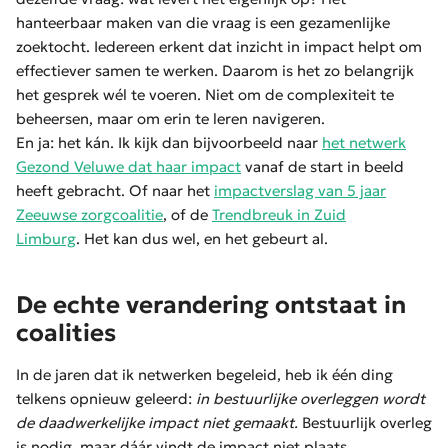
hanteerbaar maken van die vraag is een gezamenlijke
zoektocht. Iedereen erkent dat inzicht in impact helpt om
effectiever samen te werken. Daarom is het zo belangrijk
het gesprek wél te voeren. Niet om de complexiteit te
beheersen, maar om erin te leren navigeren.
En ja: het kán. Ik kijk dan bijvoorbeeld naar
het netwerk
Gezond Veluwe dat haar impact
vanaf de start in beeld
heeft gebracht. Of naar het
impactverslag van 5 jaar
Zeeuwse zorgcoalitie
, of de
Trendbreuk in Zuid
Limburg
. Het kan dus wel, en het gebeurt al.
De echte verandering ontstaat in
coalities
In de jaren dat ik netwerken begeleid, heb ik één ding
telkens opnieuw geleerd:
in bestuurlijke overleggen wordt
de daadwerkelijke impact niet gemaakt.
Bestuurlijk overleg
is nodig, maar dáár vindt de impact niet plaats.