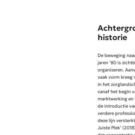
Achtergro
historie
De beweging naar 
jaren ’80 is zicht
organiseren
.
Aanv
vaak vorm kreeg v
in het zorglandsc
vanaf het begin 
marktwerking en 
de introductie v
verdere professio
deze lijn versterk
Juiste Plek’ (2018
dat concentratie