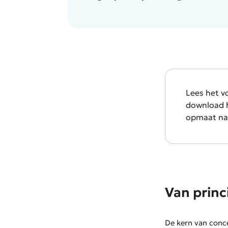
Lees het vo
download h
opmaat naa
Van princ
De kern van conce