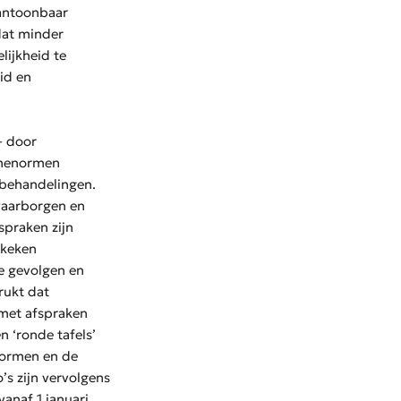
aantoonbaar
 dat minder
lijkheid te
id en
– door
lumenormen
 behandelingen.
waarborgen en
spraken zijn
 keken
le gevolgen en
rukt dat
 met afspraken
n ‘ronde tafels’
normen en de
’s zijn vervolgens
vanaf 1 januari