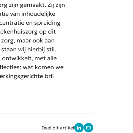
org
zijn ge
maakt
. Zij zijn
tie van inhoudelijke
entratie en spreiding
iekenhuis
zorg op dit
 zorg
, maar ook aan
taan wij hierbij stil.
 ontwikkelt
,
met alle
flecties
: wat komen we
rkingsgerichte bril
Deel dit artikel