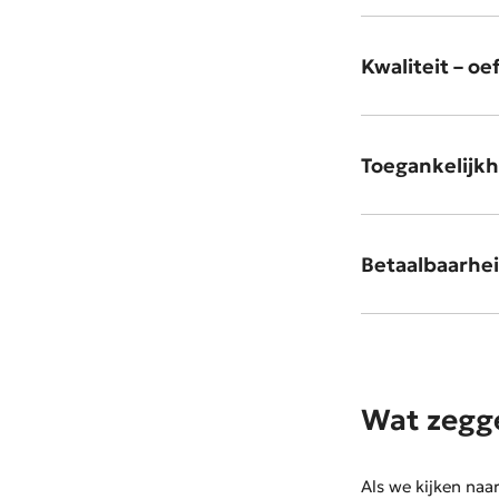
Kwaliteit – o
Toegankelijkhe
Betaalbaarhei
Wat zegge
Als we kijken naa