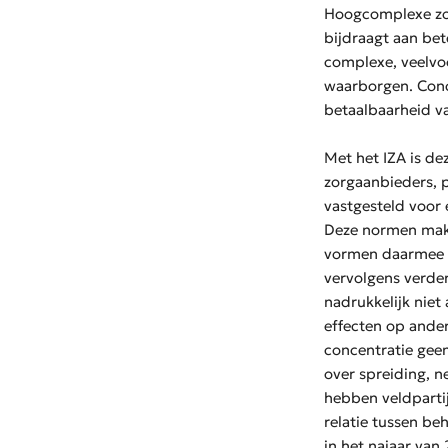
Hoogcomplexe zor
bijdraagt aan bet
complexe, veelvoo
waarborgen. Conce
betaalbaarheid v
Met het IZA is de
zorgaanbieders, 
vastgesteld voor
Deze normen make
vormen daarmee ee
vervolgens verde
nadrukkelijk niet
effecten op ander
concentratie geen
over spreiding, n
hebben veldparti
relatie tussen be
in het najaar van