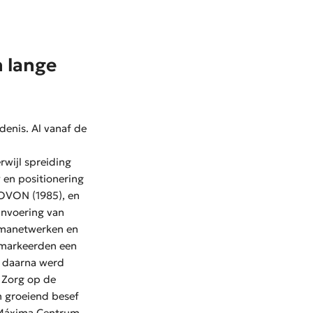
n lange
denis. Al vanaf de
erwijl spreiding
y en positionering
HOVON (1985), en
invoering van
umanetwerken en
 markeerden een
n daarna werd
e Zorg op de
n groeiend besef
s Máxima Centrum