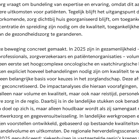
g vraagt om bundeling van expertise en ervaring, omdat dit 
ere uitkomsten voor patiënten. Tegelijk blijft het uitgangspunt
rkomende, zorg dichtbij huis georganiseerd blijft, om toeganke
ntratie én spreiding zijn nodig om de kwaliteit, toegankelijkhe
an de gezondheidszorg te garanderen.
ze beweging concreet gemaakt. In 2025 zijn in gezamenlijkheid 
professionals, zorgverzekeraars en patiëntenorganisaties – vo
 een eerste set hoogcomplexe oncologische en vaatchirurgische
n expliciet hoeveel behandelingen nodig zijn om kwaliteit te 
n belangrijke basis voor keuzes in het zorglandschap. Deze af
r geconcretiseerd. De impactanalyses die hieraan voorafgingen,
 alleen naar volume en kwaliteit, maar ook naar reistijd, persone
e zorg in de regio. Daarbij is in de landelijke stukken ook benad
 doel op zich is, maar alleen houdbaar wordt als zij samengaat
etwerkzorg en gegevensuitwisseling. In landelijke werkgroepen e
jen voorstellen ontwikkeld, gebaseerd op bestaande kwaliteits
handelvolume en uitkomsten. De regionale herverdelingsscenario
 2025 gepubliceerd; ziekenhuizen in vastgestelde regio’s kregen 