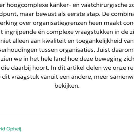
ver
hoogcomplexe
kanker- en vaatchirurgische z
dpunt
,
maar bewust als
eerste stap.
De
combina
king over organisatiegrenzen heen maakt conc
t ingrijpende én complexe vraagstukken in de
z
niet alleen aan kwaliteit en toegankelijkheid
van
 verhoudingen tussen organisaties.
Juist daarom s
k zien we
in het hele land
hoe deze beweging zich
ie daarbij hoort. In dit artikel delen we onze
re
e dit vraagstuk vanuit een andere, meer samenwe
bekijken.
rid Opheij