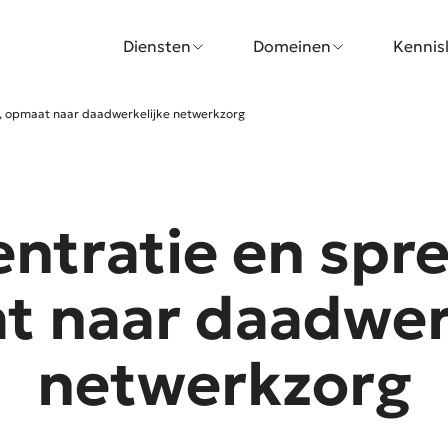
Diensten
Domeinen
Kennis
g, opmaat naar daadwerkelijke netwerkzorg
ntratie en spre
 naar daadwer
netwerkzorg