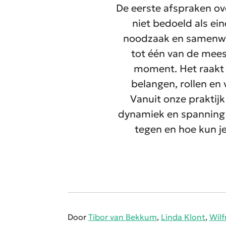
D
e eerste afspraken o
niet bedoeld
als
ein
noodzaak en samenwer
tot één van de mees
moment.
Het raakt 
belangen, rollen en
Vanuit onze praktij
dynamiek en spanning d
tegen en hoe kun j
Door
Tibor van Bekkum
,
Linda Klont
,
Wilf