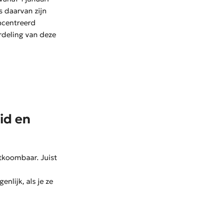
s daarvan zijn
ncentreerd
rdeling van deze
id en
ntkoombaar. Juist
nlijk, als je ze