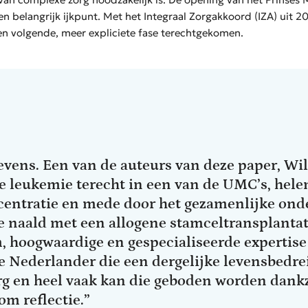
n belangrijk ijkpunt. Met het Integraal Zorgakkoord (IZA) uit 2
en volgende, meer expliciete fase terechtgekomen.
evens. Een van de auteurs van deze paper, Wi
e leukemie terecht in een van de UMC’s, hele
centratie en mede door het gezamenlijke o
de naald met een allogene stamceltransplanta
, hoogwaardige en gespecialiseerde expertise 
re Nederlander die een dergelijke levensbedr
org en heel vaak kan die geboden worden dankz
om reflectie.”