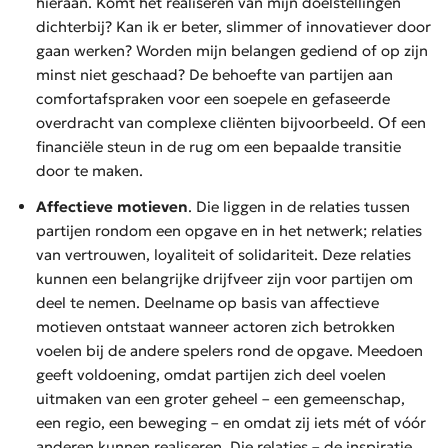
hieraan. Komt het realiseren van mijn doelstellingen
dichterbij? Kan ik er beter, slimmer of innovatiever door
gaan werken? Worden mijn belangen gediend of op zijn
minst niet geschaad? De behoefte van partijen aan
comfortafspraken voor een soepele en gefaseerde
overdracht van complexe cliënten bijvoorbeeld. Of een
financiële steun in de rug om een bepaalde transitie
door te maken.
Affectieve motieven
. Die liggen in de relaties tussen
partijen rondom een opgave en in het netwerk; relaties
van vertrouwen, loyaliteit of solidariteit. Deze relaties
kunnen een belangrijke drijfveer zijn voor partijen om
deel te nemen. Deelname op basis van affectieve
motieven ontstaat wanneer actoren zich betrokken
voelen bij de andere spelers rond de opgave. Meedoen
geeft voldoening, omdat partijen zich deel voelen
uitmaken van een groter geheel – een gemeenschap,
een regio, een beweging – en omdat zij iets mét of vóór
anderen kunnen realiseren. Die relaties – de inspiratie